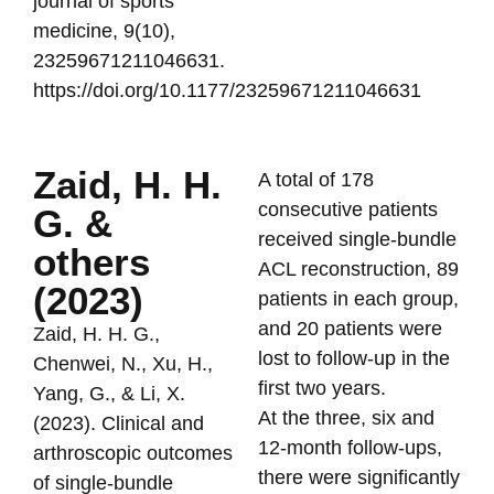
journal of sports
medicine, 9(10),
23259671211046631.
https://doi.org/10.1177/23259671211046631
Zaid, H. H.
A total of 178
consecutive patients
G. &
received single-bundle
others
ACL reconstruction, 89
(2023)
patients in each group,
and 20 patients were
Zaid, H. H. G.,
lost to follow-up in the
Chenwei, N., Xu, H.,
first two years.
Yang, G., & Li, X.
At the three, six and
(2023). Clinical and
12-month follow-ups,
arthroscopic outcomes
there were significantly
of single-bundle