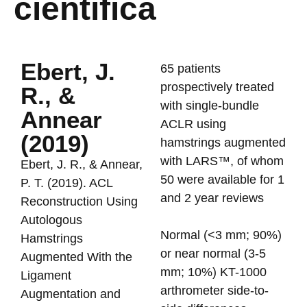
científica
Ebert, J.
65 patients
prospectively treated
R., &
with single-bundle
Annear
ACLR using
(2019)
hamstrings augmented
with LARS™, of whom
Ebert, J. R., & Annear,
50 were available for 1
P. T. (2019). ACL
and 2 year reviews
Reconstruction Using
Autologous
Normal (<3 mm; 90%)
Hamstrings
or near normal (3-5
Augmented With the
mm; 10%) KT-1000
Ligament
arthrometer side-to-
Augmentation and